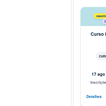
capacit
C
Curso 
Módul
CUR
17 ago 
Inscriçõ
Detalhes