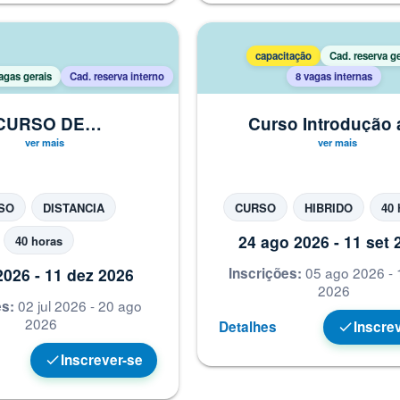
capacitação
Cad. reserva ge
agas gerais
Cad. reserva interno
8 vagas internas
CURSO DE
Curso Introdução 
EIÇOAMENTO EM
Design Instrucional
IA DE DIRETORES
planejamento à exe
SCOLARES -
Proponente (TUR
ICULADORES
FECHADA)
SO
DISTANCIA
CURSO
HIBRIDO
40 
24 ago 2026 - 11 set 
40 horas
05 ago 2026 - 
 2026 - 11 dez 2026
Inscrições:
2026
02 jul 2026 - 20 ago
es:
2026
Detalhes
Inscre
check
Inscrever-se
check