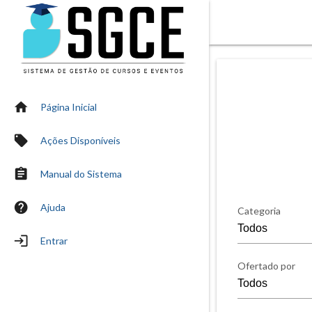
home
Página Inicial
local_offer
Ações Disponíveis
assignment
Manual do Sistema
help
Ajuda
Categoria
login
Entrar
Ofertado por