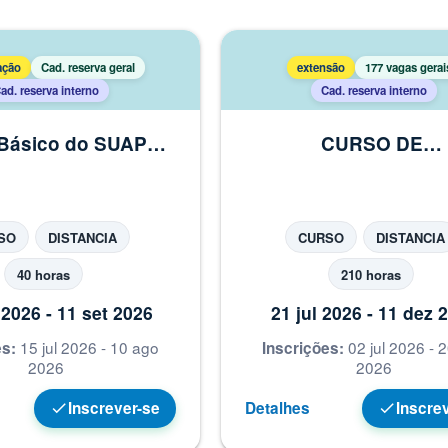
ação
Cad. reserva geral
extensão
177 vagas gerai
ad. reserva interno
Cad. reserva interno
Básico do SUAP:
CURSO DE
o de Contratos
APERFEIÇOAMENT
MENTORIA DE DIRE
ESCOLARES
SO
DISTANCIA
CURSO
DISTANCIA
40 horas
210 horas
2026 - 11 set 2026
21 jul 2026 - 11 dez 
15 jul 2026 - 10 ago
02 jul 2026 - 
es:
Inscrições:
2026
2026
Inscrever-se
Detalhes
Inscre
check
check