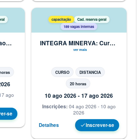
ral
capacitação
Cad. reserva geral
189 vagas internas
ao
INTEGRA MINERVA: Curso
: do
de Introdução ao Trabalho
cução
na UFRJ (Docente)
MA
horas
CURSO
DISTANCIA
2026
20 horas
17 ago
10 ago 2026 - 17 ago 2026
04 ago 2026 - 10 ago
Inscrições:
2026
ver-se
Detalhes
Inscrever-se
check