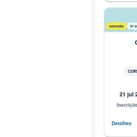
extensão
31 v
APERF
MENTOR
E
ART
CUR
21 jul
Inscriçõ
Detalhes