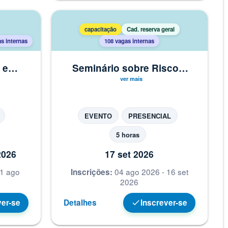
capacitação
Cad. reserva geral
s internas
108 vagas internas
 e
Seminário sobre Riscos
 na
Psicossociais nas
Universidades Federais
EVENTO
PRESENCIAL
5 horas
2026
17 set 2026
31 ago
04 ago 2026 - 16 set
Inscrições:
2026
ver-se
Detalhes
Inscrever-se
check