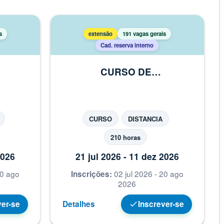
s
extensão
191 vagas gerais
Cad. reserva interno
CURSO DE
O EM
APERFEIÇOAMENTO EM
TORES
MENTORIA DE DIRETORES
ESCOLARES
CURSO
DISTANCIA
210 horas
2026
21 jul 2026 - 11 dez 2026
20 ago
02 jul 2026 - 20 ago
Inscrições:
2026
ver-se
Detalhes
Inscrever-se
check