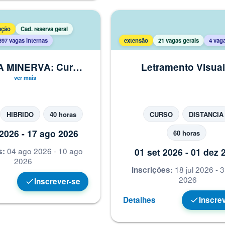
ação
Cad. reserva geral
397 vagas internas
extensão
21 vagas gerais
4 vaga
 MINERVA: Curso
Letramento Visual
odução ao Trabalho
Leituras da imagem
 (TAE - HÍBRIDO)
WEB
HIBRIDO
40 horas
CURSO
DISTANCIA
2026 - 17 ago 2026
60 horas
04 ago 2026 - 10 ago
s:
01 set 2026 - 01 dez 
2026
18 jul 2026 - 
Inscrições:
2026
Inscrever-se
check
Detalhes
Inscre
check