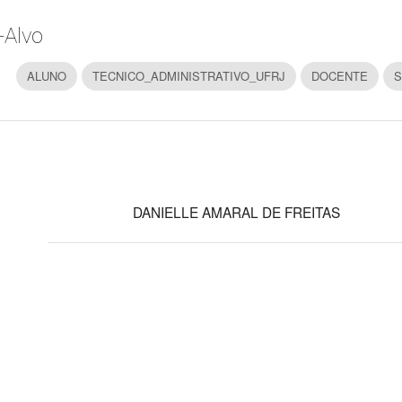
-Alvo
ALUNO
TECNICO_ADMINISTRATIVO_UFRJ
DOCENTE
S
DANIELLE AMARAL DE FREITAS
orária
Quinta-Feira
08:00 a