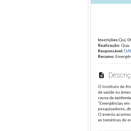
Inscrições:
Qui, 0
Realização:
Qua,
Responsável:
DA
Resumo:
Emergên
Descriç
description
O Instituto de At
da saúde ou áreas 
causa da epidemia
“Emergências em s
pesquisadores, di
O evento acontece
as temáticas do e