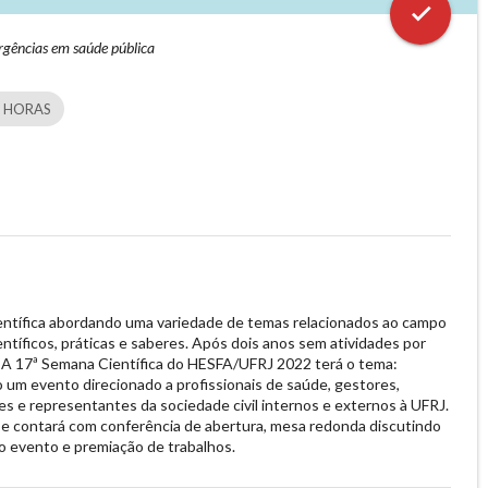
check
gências em saúde pública
 HORAS
ntífica abordando uma variedade de temas relacionados ao campo
ntíficos, práticas e saberes. Após dois anos sem atividades por
 A 17ª Semana Científica do HESFA/UFRJ 2022 terá o tema:
 um evento direcionado a profissionais de saúde, gestores,
s e representantes da sociedade civil internos e externos à UFRJ.
 e contará com conferência de abertura, mesa redonda discutindo
o evento e premiação de trabalhos.