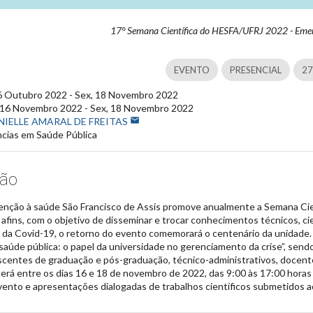
17° Semana Científica do HESFA/UFRJ 2022 - Emer
EVENTO
PRESENCIAL
27
6 Outubro 2022 - Sex, 18 Novembro 2022
 16 Novembro 2022 - Sex, 18 Novembro 2022
NIELLE AMARAL DE FREITAS
mail
cias em Saúde Pública
ão
enção à saúde São Francisco de Assis promove anualmente a Semana Cie
afins, com o objetivo de disseminar e trocar conhecimentos técnicos, cie
 da Covid-19, o retorno do evento comemorará o centenário da unidade.
aúde pública: o papel da universidade no gerenciamento da crise”, sendo
scentes de graduação e pós-graduação, técnico-administrativos, docente
rá entre os dias 16 e 18 de novembro de 2022, das 9:00 às 17:00 horas
vento e apresentações dialogadas de trabalhos científicos submetidos a