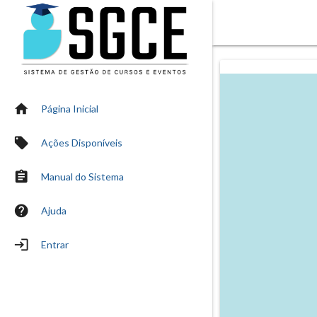
home
Página Inicial
local_offer
Ações Disponíveis
assignment
Manual do Sistema
help
Ajuda
login
Entrar