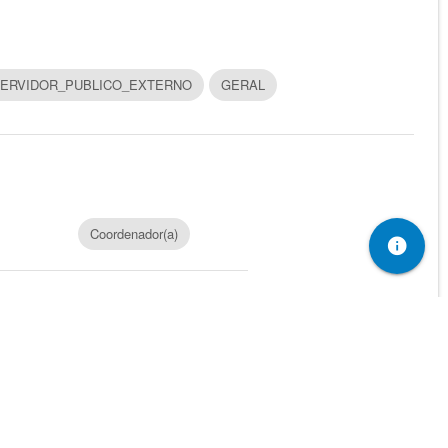
ERVIDOR_PUBLICO_EXTERNO
GERAL
Coordenador(a)
info
s 17:00